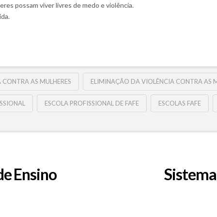
res possam viver livres de medo e violência.
ida.
A CONTRA AS MULHERES
ELIMINAÇÃO DA VIOLÊNCIA CONTRA AS 
SSIONAL
ESCOLA PROFISSIONAL DE FAFE
ESCOLAS FAFE
de Ensino
Sistema