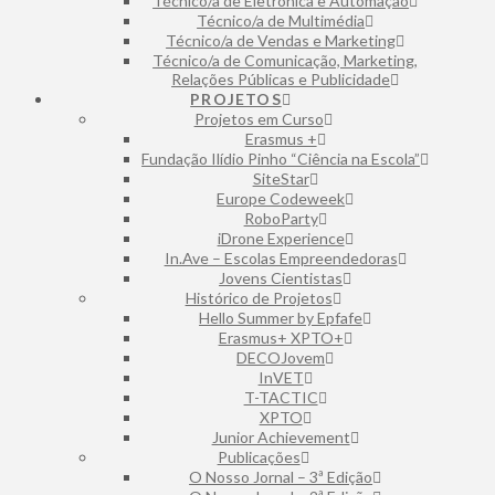
Técnico/a de Eletrónica e Automação
⁠Técnico/a de Multimédia
Técnico/a de Vendas e Marketing
Técnico/a de Comunicação, Marketing,
Relações Públicas e Publicidade
PROJETOS
Projetos em Curso
Erasmus +
Fundação Ilídio Pinho “Ciência na Escola”
SiteStar
Europe Codeweek
RoboParty
iDrone Experience
In.Ave – Escolas Empreendedoras
Jovens Cientistas
Histórico de Projetos
Hello Summer by Epfafe
Erasmus+ XPTO+
DECOJovem
InVET
T-TACTIC
XPTO
Junior Achievement
Publicações
O Nosso Jornal – 3ª Edição