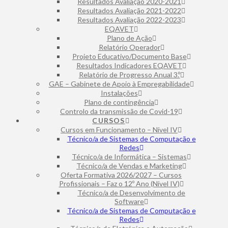
Resultados Avaliação 2020-2021
Resultados Avaliação 2021-2022
Resultados Avaliação 2022-2023
EQAVET
Plano de Ação
Relatório Operador
Projeto Educativo/Documento Base
Resultados Indicadores EQAVET
Relatório de Progresso Anual 3.º
GAE – Gabinete de Apoio à Empregabilidade
Instalações
Plano de contingência
Controlo da transmissão de Covid-19
CURSOS
Cursos em Funcionamento – Nível IV
Técnico/a de Sistemas de Computação e
Redes
Técnico/a de Informática – Sistemas
Técnico/a de Vendas e Marketing
Oferta Formativa 2026/2027 – Cursos
Profissionais – Faz o 12º Ano (Nível IV)
Técnico/a de Desenvolvimento de
Software
Técnico/a de Sistemas de Computação e
Redes