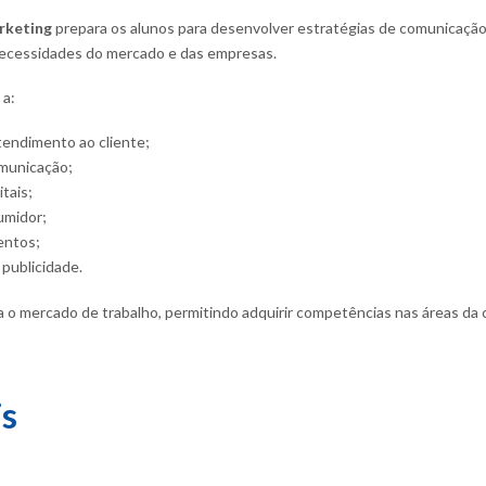
rketing
prepara os alunos para desenvolver estratégias de comunicação
necessidades do mercado e das empresas.
 a:
tendimento ao cliente;
municação;
tais;
umidor;
entos;
 publicidade.
a o mercado de trabalho, permitindo adquirir competências nas áreas da
is