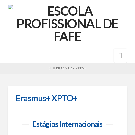
Nav
HOME
ERASMUS+ XPTO+
Erasmus+ XPTO+
Estágios Internacionais