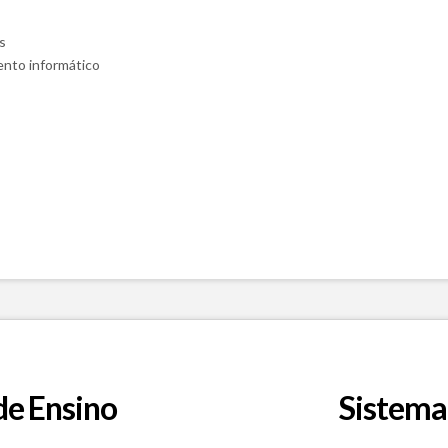
s
ento informático
de Ensino
Sistema