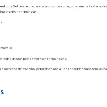
mento de Software
prepara os alunos para criar, programar e testar apli
 linguagens e tecnologias.
 a:
;
 móveis;
ologias usadas pelas empresas tecnológicas.
a o mercado de trabalho, permitindo aos alunos adquirir competências n
is