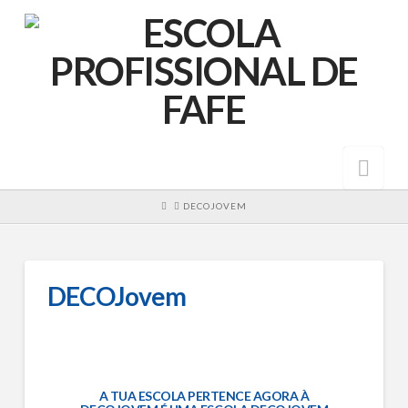
Nav
HOME
DECOJOVEM
DECOJovem
A TUA ESCOLA PERTENCE AGORA À