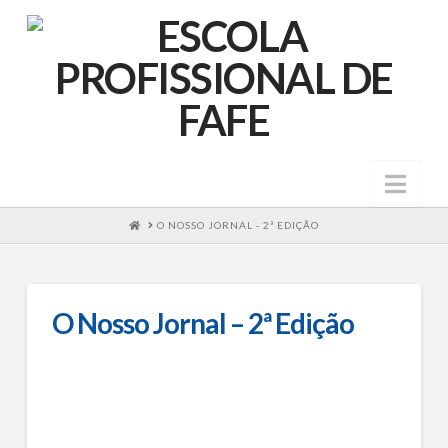
Nav
HOME
O NOSSO JORNAL - 2ª EDIÇÃO
O Nosso Jornal – 2ª Edição