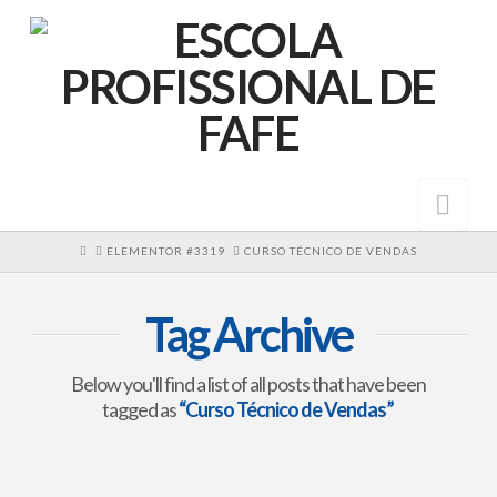
Nav
HOME
ELEMENTOR #3319
CURSO TÉCNICO DE VENDAS
Tag Archive
Below you'll find a list of all posts that have been
tagged as
“Curso Técnico de Vendas”