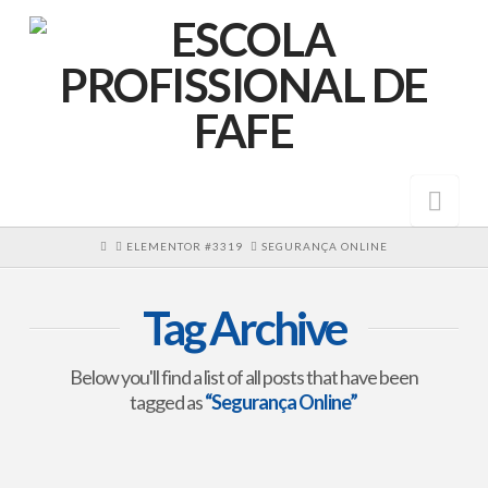
Nav
HOME
ELEMENTOR #3319
SEGURANÇA ONLINE
Tag Archive
Below you'll find a list of all posts that have been
tagged as
“Segurança Online”