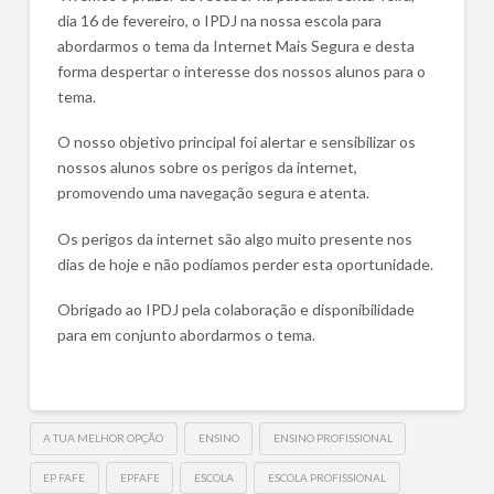
dia 16 de fevereiro, o IPDJ na nossa escola para
abordarmos o tema da Internet Mais Segura e desta
forma despertar o interesse dos nossos alunos para o
tema.
O nosso objetivo principal foi alertar e sensibilizar os
nossos alunos sobre os perigos da internet,
promovendo uma navegação segura e atenta.
Os perigos da internet são algo muito presente nos
dias de hoje e não podíamos perder esta oportunidade.
Obrigado ao IPDJ pela colaboração e disponibilidade
para em conjunto abordarmos o tema.
A TUA MELHOR OPÇÃO
ENSINO
ENSINO PROFISSIONAL
EP FAFE
EPFAFE
ESCOLA
ESCOLA PROFISSIONAL