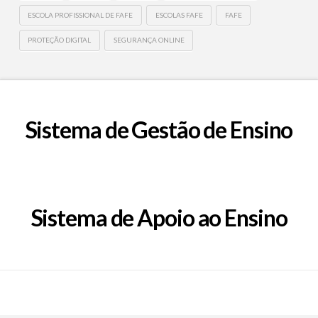
ESCOLA PROFISSIONAL DE FAFE
ESCOLAS FAFE
FAFE
PROTEÇÃO DIGITAL
SEGURANÇA ONLINE
Sistema de Gestão de Ensino
Sistema de Apoio ao Ensino