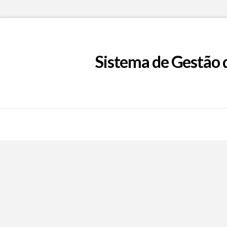
Sistema de Gestão 
Call Now Button
EpFafe Facebook
EpFafe Instagram