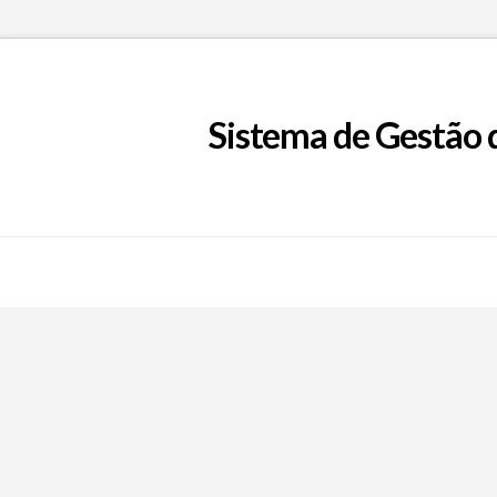
Sistema de Gestão 
Call Now Button
EpFafe Facebook
EpFafe Instagram