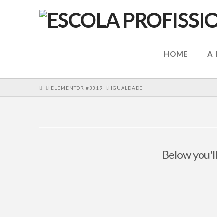
HOME
A
HOME
ELEMENTOR #3319
IGUALDADE
Below you'll
Recebemos o Projeto Bussola