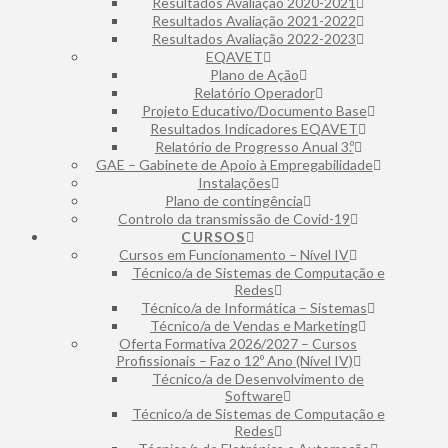
Resultados Avaliação 2020-2021
Resultados Avaliação 2021-2022
Resultados Avaliação 2022-2023
EQAVET
Plano de Ação
Relatório Operador
Projeto Educativo/Documento Base
Resultados Indicadores EQAVET
Relatório de Progresso Anual 3.º
GAE – Gabinete de Apoio à Empregabilidade
Instalações
Plano de contingência
Controlo da transmissão de Covid-19
CURSOS
Cursos em Funcionamento – Nível IV
Técnico/a de Sistemas de Computação e
Redes
Técnico/a de Informática – Sistemas
Técnico/a de Vendas e Marketing
Oferta Formativa 2026/2027 – Cursos
Profissionais – Faz o 12º Ano (Nível IV)
Técnico/a de Desenvolvimento de
Software
Técnico/a de Sistemas de Computação e
Redes