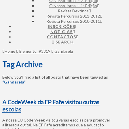
O Nosso Jornal – 2ª Edição
O Nosso Jornal – 1ª Edição
Revista Dextinos
Revista Percursos 2011-2012
Revista Percursos 2010-2011
INSCRIÇÕES
NOTÍCIAS
CONTACTOS
SEARCH
Home
Elementor #3319
Gandarela
Tag Archive
Below you'll find a list of all posts that have been tagged as
“Gandarela”
A CodeWeek da EP Fafe visitou outras
escolas
A nossa EU Code Week visitou várias escolas para promover
a literacia digital. Na EP Fafe acreditamos que a educação