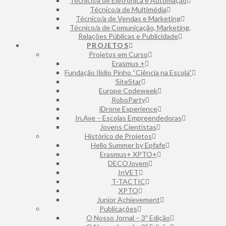
Técnico/a de Eletrónica e Automação
⁠Técnico/a de Multimédia
Técnico/a de Vendas e Marketing
Técnico/a de Comunicação, Marketing,
Relações Públicas e Publicidade
PROJETOS
Projetos em Curso
Erasmus +
Fundação Ilídio Pinho “Ciência na Escola”
SiteStar
Europe Codeweek
RoboParty
iDrone Experience
In.Ave – Escolas Empreendedoras
Jovens Cientistas
Histórico de Projetos
Hello Summer by Epfafe
Erasmus+ XPTO+
DECOJovem
InVET
T-TACTIC
XPTO
Junior Achievement
Publicações
O Nosso Jornal – 3ª Edição