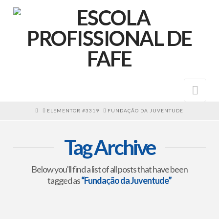
Nav
HOME
ELEMENTOR #3319
FUNDAÇÃO DA JUVENTUDE
Tag Archive
Below you'll find a list of all posts that have been
tagged as
“Fundação da Juventude”