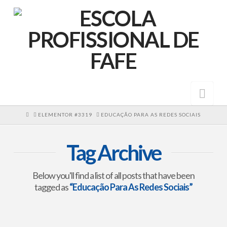
Nav
HOME
ELEMENTOR #3319
EDUCAÇÃO PARA AS REDES SOCIAIS
Tag Archive
Below you'll find a list of all posts that have been
tagged as
“Educação Para As Redes Sociais”