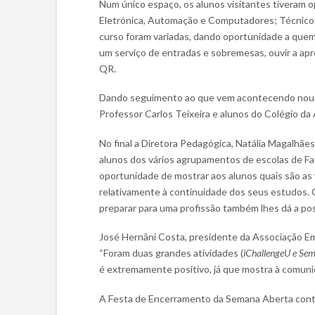
Num único espaço, os alunos visitantes tiveram o
Eletrónica, Automação e Computadores; Técnico d
curso foram variadas, dando oportunidade a quem 
um serviço de entradas e sobremesas, ouvir a apr
QR.
Dando seguimento ao que vem acontecendo noutro
Professor Carlos Teixeira e alunos do Colégio da
No final a Diretora Pedagógica, Natália Magalhãe
alunos dos vários agrupamentos de escolas de Fa
oportunidade de mostrar aos alunos quais são as 
relativamente à continuidade dos seus estudos. 
preparar para uma profissão também lhes dá a poss
José Hernâni Costa, presidente da Associação Emp
“Foram duas grandes atividades (
iChallengeU e Se
é extremamente positivo, já que mostra à comunid
A Festa de Encerramento da Semana Aberta conto