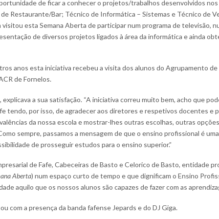
portunidade de ficar a conhecer o projetos/trabalhos desenvolvidos nos
e Restaurante/Bar; Técnico de Informática – Sistemas e Técnico de Ve
visitou esta Semana Aberta de participar num programa de televisão, num
esentação de diversos projetos ligados à área da informática e ainda ob
s anos esta iniciativa recebeu a visita dos alunos do Agrupamento d
 ACR de Fornelos.
s, explicava a sua satisfação. “A iniciativa correu muito bem, acho que
fe tendo, por isso, de agradecer aos diretores e respetivos docentes e
valências da nossa escola e mostrar-lhes outras escolhas, outras opçõe
Como sempre, passamos a mensagem de que o ensino profissional é uma 
ibilidade de prosseguir estudos para o ensino superior.”
resarial de Fafe, Cabeceiras de Basto e Celorico de Basto, entidade pro
mana Aberta
) num espaço curto de tempo e que dignificam o Ensino Profiss
ade aquilo que os nossos alunos são capazes de fazer com as aprendizag
u com a presença da banda fafense Jepards e do DJ Giga.