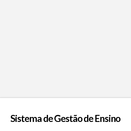
EP FAFE desafia alunos a
programar
A CODEWEEK EP FAFE já começou e quem disse
que programar não pode ser divertido? Alinha no
“vamos programar esta batida!” e habilita a TUA
turma a fantásticos prémios! Vamos a isto?
Sistema de Gestão de Ensino