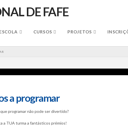
 ESCOLA
CURSOS
PROJETOS
INSCRIÇ
AR
os a programar
ue programar não pode ser divertido?
ita a TUA turma a fantásticos prémios!