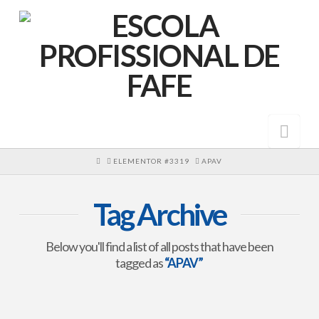
Nav
HOME
ELEMENTOR #3319
APAV
Tag Archive
Below you'll find a list of all posts that have been
tagged as
“APAV”