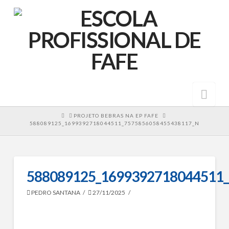
Nav
HOME
PROJETO BEBRAS NA EP FAFE
588089125_1699392718044511_7575856058455438117_N
588089125_1699392718044511
PEDRO SANTANA
27/11/2025