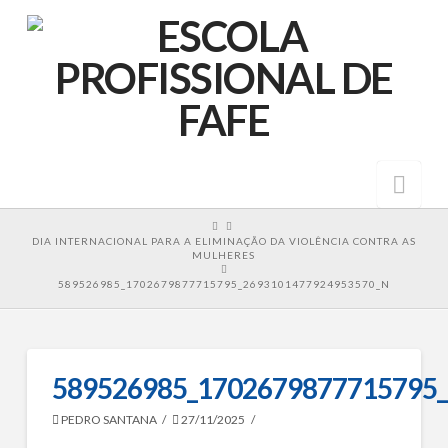
Nav
HOME
DIA INTERNACIONAL PARA A ELIMINAÇÃO DA VIOLÊNCIA CONTRA AS
MULHERES
589526985_1702679877715795_2693101477924953570_N
589526985_1702679877715795
PEDRO SANTANA
27/11/2025