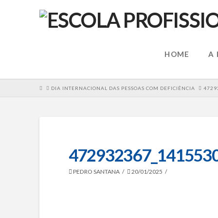
HOME
A
HOME
DIA INTERNACIONAL DAS PESSOAS COM DEFICIÊNCIA
4729
472932367_141553
PEDRO SANTANA
20/01/2025