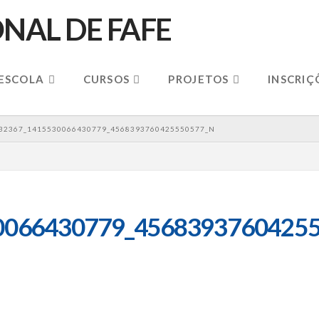
 ESCOLA
CURSOS
PROJETOS
INSCRIÇ
32367_1415530066430779_4568393760425550577_N
0066430779_45683937604255