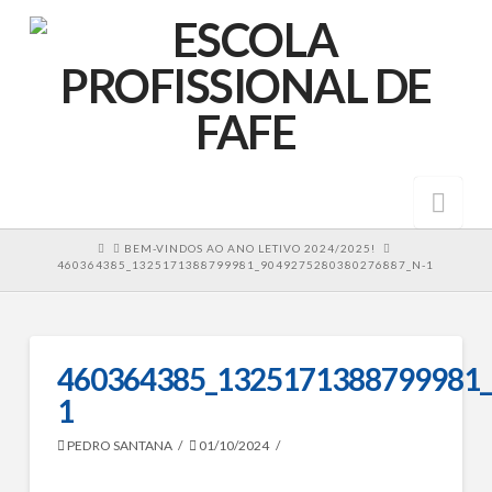
Nav
HOME
BEM-VINDOS AO ANO LETIVO 2024/2025!
460364385_1325171388799981_9049275280380276887_N-1
460364385_1325171388799981_
1
PEDRO SANTANA
01/10/2024