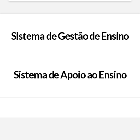
Sistema de Gestão de Ensino
Sistema de Apoio ao Ensino