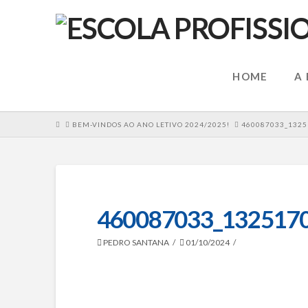
HOME
A
HOME
BEM-VINDOS AO ANO LETIVO 2024/2025!
460087033_1325
460087033_132517
PEDRO SANTANA
01/10/2024