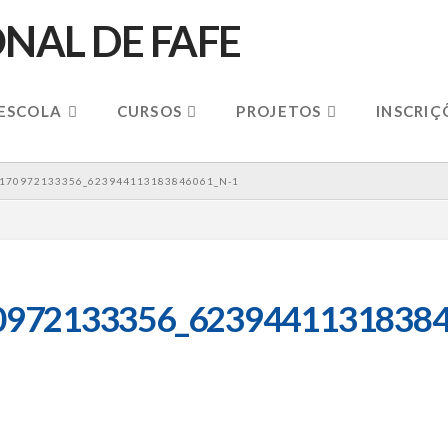
 ESCOLA
CURSOS
PROJETOS
INSCRIÇ
170972133356_623944113183846061_N-1
0972133356_62394411318384