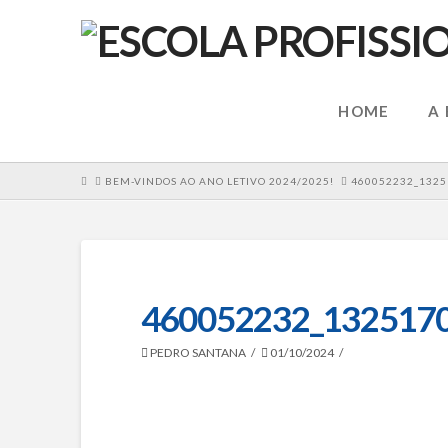
HOME
A
HOME
BEM-VINDOS AO ANO LETIVO 2024/2025!
460052232_1325
460052232_132517
PEDRO SANTANA
01/10/2024