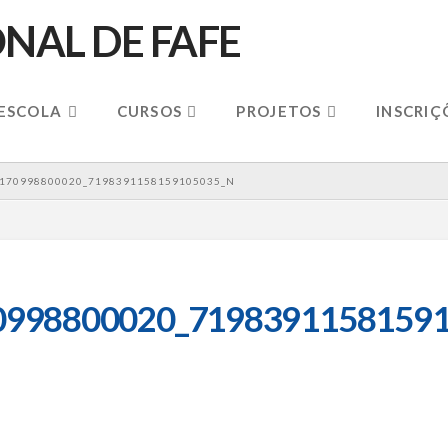
 ESCOLA
CURSOS
PROJETOS
INSCRIÇ
170998800020_7198391158159105035_N
0998800020_71983911581591