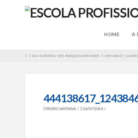
HOME
A
HOME
DIA EUROPEU DOS PARQUES NATURAIS
444138617_12438
444138617_124384
PEDRO SANTANA
26/07/2024