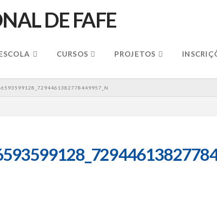
 ESCOLA
CURSOS
PROJETOS
INSCRIÇ
46593599128_7294461382778449957_N
6593599128_72944613827784