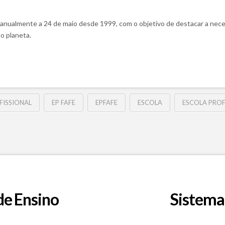
anualmente a 24 de maio desde 1999, com o objetivo de destacar a nece
so planeta.
FISSIONAL
EP FAFE
EPFAFE
ESCOLA
ESCOLA PROF
de Ensino
Sistema