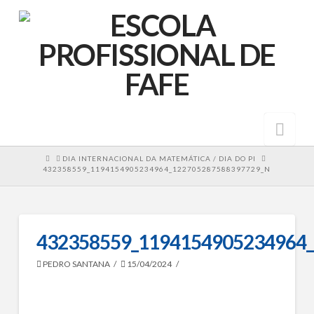
Nav
HOME
DIA INTERNACIONAL DA MATEMÁTICA / DIA DO PI
432358559_1194154905234964_122705287588397729_N
432358559_1194154905234964
PEDRO SANTANA
15/04/2024