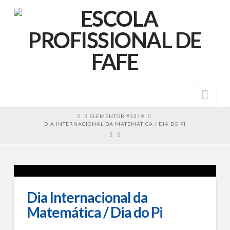
Nav
HOME
ELEMENTOR #3319
DIA INTERNACIONAL DA MATEMÁTICA / DIA DO PI
Dia Internacional da
Matemática / Dia do Pi