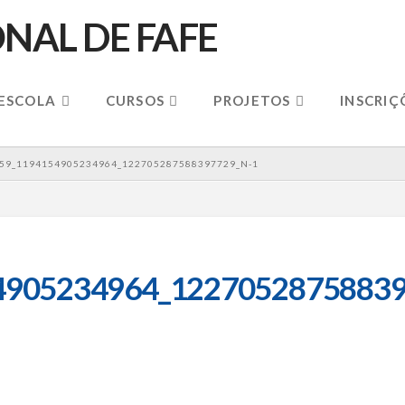
 ESCOLA
CURSOS
PROJETOS
INSCRIÇ
59_1194154905234964_122705287588397729_N-1
4905234964_12270528758839