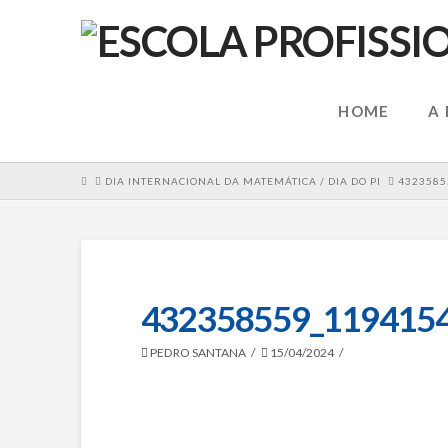
HOME
A
HOME
DIA INTERNACIONAL DA MATEMÁTICA / DIA DO PI
4323585
432358559_119415
PEDRO SANTANA
15/04/2024