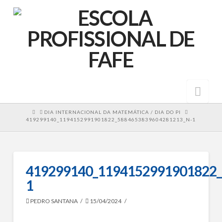
Nav
HOME
DIA INTERNACIONAL DA MATEMÁTICA / DIA DO PI
419299140_1194152991901822_5884653839604281213_N-1
419299140_1194152991901822_
1
PEDRO SANTANA
15/04/2024