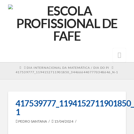
Nav
HOME
DIA INTERNACIONAL DA MATEMÁTICA / DIA DO PI
417539777_1194152711901850_3446664407770348646_N-1
417539777_1194152711901850_
1
PEDRO SANTANA
15/04/2024