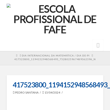
Nav
HOME
DIA INTERNACIONAL DA MATEMÁTICA / DIA DO PI
417523800_1194152948568493_7528025967489362396_N
417523800_1194152948568493
PEDRO SANTANA
15/04/2024