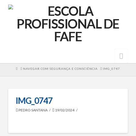
Nav
HOME
NAVEGAR COM SEGURANÇA E CONSCIÊNCIA
IMG_0747
IMG_0747
PEDRO SANTANA
19/02/2024