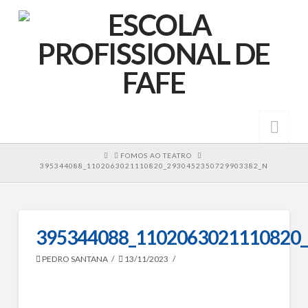
Nav
HOME
FOMOS AO TEATRO
395344088_1102063021110820_2930452350729903382_N
395344088_1102063021110820
PEDRO SANTANA
13/11/2023