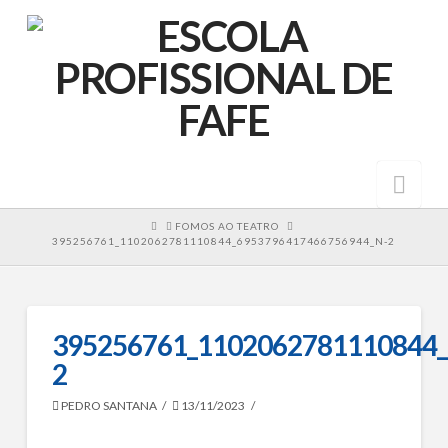
Nav
HOME
FOMOS AO TEATRO
395256761_1102062781110844_6953796417466756944_N-2
395256761_1102062781110844_
2
PEDRO SANTANA
13/11/2023