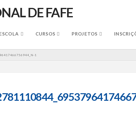
 ESCOLA
CURSOS
PROJETOS
INSCRIÇ
96417466756944_N-1
2781110844_69537964174667