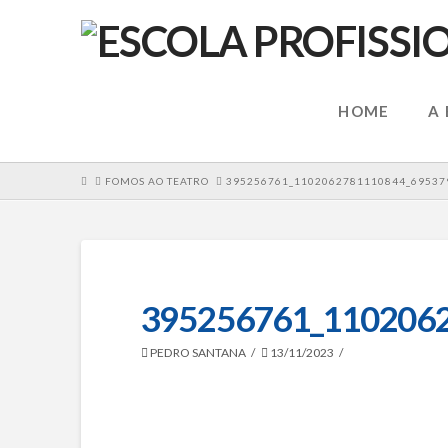
HOME
A
HOME
FOMOS AO TEATRO
395256761_1102062781110844_69537
395256761_110206
PEDRO SANTANA
13/11/2023