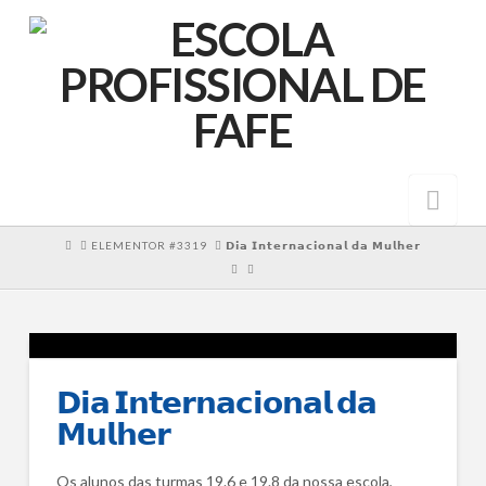
Nav
HOME
ELEMENTOR #3319
𝗗𝗶𝗮 𝗜𝗻𝘁𝗲𝗿𝗻𝗮𝗰𝗶𝗼𝗻𝗮𝗹 𝗱𝗮 𝗠𝘂𝗹𝗵𝗲𝗿
𝗗𝗶𝗮 𝗜𝗻𝘁𝗲𝗿𝗻𝗮𝗰𝗶𝗼𝗻𝗮𝗹 𝗱𝗮
𝗠𝘂𝗹𝗵𝗲𝗿
Os alunos das turmas 19.6 e 19.8 da nossa escola,