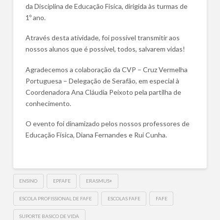
da Disciplina de Educação Física, dirigida às turmas de
1º ano.
Através desta atividade, foi possível transmitir aos
nossos alunos que é possível, todos, salvarem vidas!
Agradecemos a colaboração da CVP – Cruz Vermelha
Portuguesa – Delegação de Serafão, em especial à
Coordenadora Ana Cláudia Peixoto pela partilha de
conhecimento.
O evento foi dinamizado pelos nossos professores de
Educação Física, Diana Fernandes e Rui Cunha.
ENSINO
EPFAFE
ERASMUS+
ESCOLA PROFISSIONAL DE FAFE
ESCOLAS FAFE
FAFE
SUPORTE BASICO DE VIDA