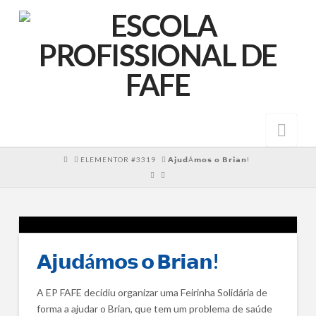
Nav
HOME
ELEMENTOR #3319
𝗔𝗷𝘂𝗱Á𝗺𝗼𝘀 𝗼 𝗕𝗿𝗶𝗮𝗻!
𝗔𝗷𝘂𝗱á𝗺𝗼𝘀 𝗼 𝗕𝗿𝗶𝗮𝗻!
A EP FAFE decidiu organizar uma Feirinha Solidária de
forma a ajudar o Brian, que tem um problema de saúde