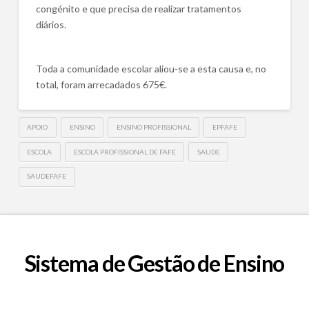
congénito e que precisa de realizar tratamentos
diários.
Toda a comunidade escolar aliou-se a esta causa e, no
total, foram arrecadados 675€.
APOIO
ENSINO
ENSINO PROFISSIONAL
EPFAFE
ESCOLA
ESCOLA PROFISSIONAL DE FAFE
SAUDE
SAUDEFAFE
Sistema de Gestão de Ensino