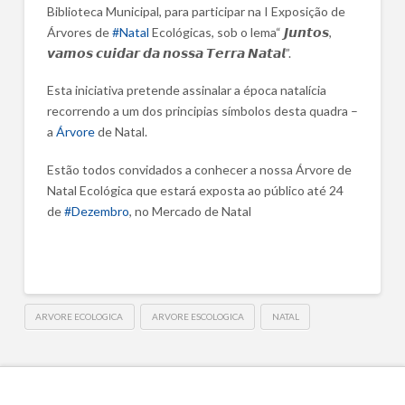
Biblioteca Municipal, para participar na I Exposição de
Árvores de
#Natal
Ecológicas, sob o lema“ 𝙅𝙪𝙣𝙩𝙤𝙨,
𝙫𝙖𝙢𝙤𝙨 𝙘𝙪𝙞𝙙𝙖𝙧 𝙙𝙖 𝙣𝙤𝙨𝙨𝙖 𝙏𝙚𝙧𝙧𝙖 𝙉𝙖𝙩𝙖𝙡”.
Esta iniciativa pretende assinalar a época natalícia
recorrendo a um dos principias símbolos desta quadra –
a
Árvore
de Natal.
Estão
todos convidados a conhecer a nossa Árvore de
Natal Ecológica que estará exposta ao público até 24
de
#Dezembro
, no Mercado de Natal
ARVORE ECOLOGICA
ARVORE ESCOLOGICA
NATAL