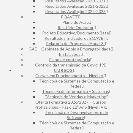
Resultados Avaliação 2020-2021
Resultados Avaliação 2021-2022
Resultados Avaliação 2022-2023
EQAVET
Plano de Ação
Relatório Operador
Projeto Educativo/Documento Base
Resultados Indicadores EQAVET
Relatório de Progresso Anual 3.º
GAE – Gabinete de Apoio à Empregabilidade
Instalações
Plano de contingência
Controlo da transmissão de Covid-19
CURSOS
Cursos em Funcionamento – Nível IV
Técnico/a de Sistemas de Computação e
Redes
Técnico/a de Informática – Sistemas
Técnico/a de Vendas e Marketing
Oferta Formativa 2026/2027 – Cursos
Profissionais – Faz o 12º Ano (Nível IV)
Técnico/a de Desenvolvimento de
Software
Técnico/a de Sistemas de Computação e
Redes