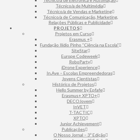
Técnico/a de Eletrónica e Automação
⁠Técnico/a de Multimédia
Técnico/a de Vendas e Marketing
Técnico/a de Comunicação, Marketing,
Relações Públicas e Publicidade
PROJETOS
Projetos em Curso
Erasmus +
Fundação Ilídio Pinho “Ciência na Escola”
SiteStar
Europe Codeweek
RoboParty
iDrone Experience
In.Ave – Escolas Empreendedoras
Jovens Cientistas
Histórico de Projetos
Hello Summer by Epfafe
Erasmus+ XPTO+
DECOJovem
InVET
T-TACTIC
XPTO
Junior Achievement
Publicações
O Nosso Jornal – 3ª Edição