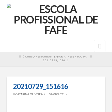
Nav
HOME
CURSO RESTAURANTE/BAR APRESENTOU PAP
20210729_151616
20210729_151616
CATARINA OLIVEIRA
02/08/2021