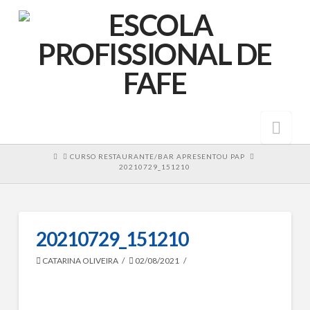
Nav
HOME
CURSO RESTAURANTE/BAR APRESENTOU PAP
20210729_151210
20210729_151210
CATARINA OLIVEIRA
02/08/2021