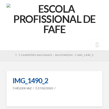
Nav
HOME
CAMPEÕES NACIONAIS – MULTIMÉDIA
IMG_1490_2
IMG_1490_2
HÉLDER VAZ
27/02/2020