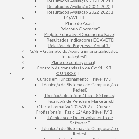
Resultados Avaliação 2020-2021
Resultados Avaliação 2021-2022
Resultados Avaliação 2022-2023
EQAVET
Plano de Ação
Relatório Operador
Projeto Educativo/Documento Base
Resultados Indicadores EQAVET
Relatório de Progresso Anual 3.º
GAE – Gabinete de Apoio à Empregabilidade
Instalações
Plano de contingência
Controlo da transmissão de Covid-19
CURSOS
Cursos em Funcionamento – Nível IV
Técnico/a de Sistemas de Computação e
Redes
Técnico/a de Informática – Sistemas
Técnico/a de Vendas e Marketing
Oferta Formativa 2026/2027 – Cursos
Profissionais – Faz o 12º Ano (Nível IV)
Técnico/a de Desenvolvimento de
Software
Técnico/a de Sistemas de Computação e
Redes