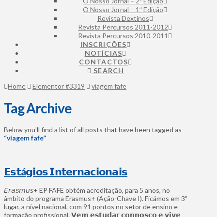
O Nosso Jornal – 2ª Edição
O Nosso Jornal – 1ª Edição
Revista Dextinos
Revista Percursos 2011-2012
Revista Percursos 2010-2011
INSCRIÇÕES
NOTÍCIAS
CONTACTOS
SEARCH
Home
Elementor #3319
viagem fafe
Tag Archive
Below you'll find a list of all posts that have been tagged as
“viagem fafe”
𝗘𝘀𝘁á𝗴𝗶𝗼𝘀 𝗜𝗻𝘁𝗲𝗿𝗻𝗮𝗰𝗶𝗼𝗻𝗮𝗶𝘀
𝘌𝘳𝘢𝘴𝘮𝘶𝘴+ EP FAFE obtém acreditação, para 5 anos, no
âmbito do programa Erasmus+ (Ação-Chave I). Ficámos em 3º
lugar, a nível nacional, com 91 pontos no setor de ensino e
formação profissional. 𝗩𝗲𝗺 𝗲𝘀𝘁𝘂𝗱𝗮𝗿 𝗰𝗼𝗻𝗻𝗼𝘀𝗰𝗼 𝗲 𝘃𝗶𝘃𝗲