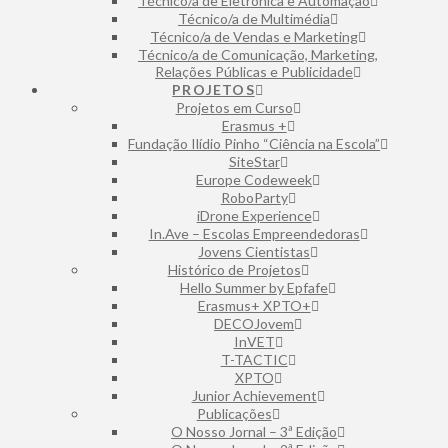
Técnico/a de Eletrónica e Automação
⁠Técnico/a de Multimédia
Técnico/a de Vendas e Marketing
Técnico/a de Comunicação, Marketing,
Relações Públicas e Publicidade
PROJETOS
Projetos em Curso
Erasmus +
Fundação Ilídio Pinho “Ciência na Escola”
SiteStar
Europe Codeweek
RoboParty
iDrone Experience
In.Ave – Escolas Empreendedoras
Jovens Cientistas
Histórico de Projetos
Hello Summer by Epfafe
Erasmus+ XPTO+
DECOJovem
InVET
T-TACTIC
XPTO
Junior Achievement
Publicações
O Nosso Jornal – 3ª Edição