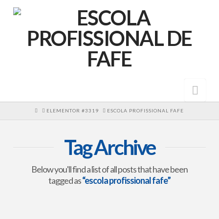
Nav
HOME
ELEMENTOR #3319
ESCOLA PROFISSIONAL FAFE
Tag Archive
Below you'll find a list of all posts that have been
tagged as
“escola profissional fafe”