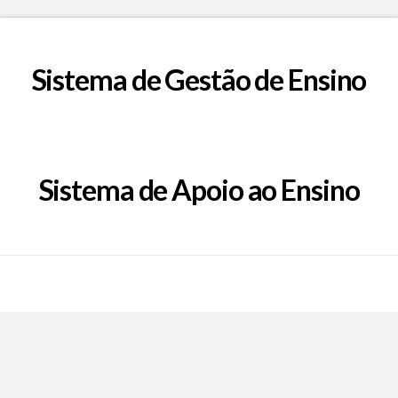
Sistema de Gestão de Ensino
Sistema de Apoio ao Ensino