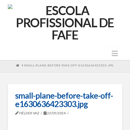
Nav
HOME
SMALL-PLANE-BEFORE-TAKE-OFF-E1630636423303.JPG
small-plane-before-take-off-
e1630636423303.jpg
HÉLDER VAZ
22/05/2024